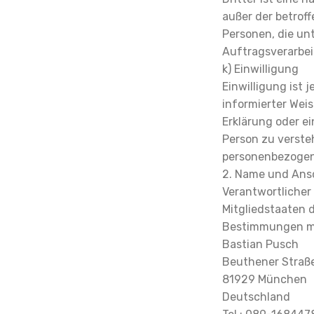
außer der betrof
Personen, die un
Auftragsverarbei
k) Einwilligung
Einwilligung ist 
informierter Wei
Erklärung oder e
Person zu versteh
personenbezogen
2. Name und Ansc
Verantwortlicher
Mitgliedstaaten 
Bestimmungen mit
Bastian Pusch
Beuthener Straß
81929 München
Deutschland