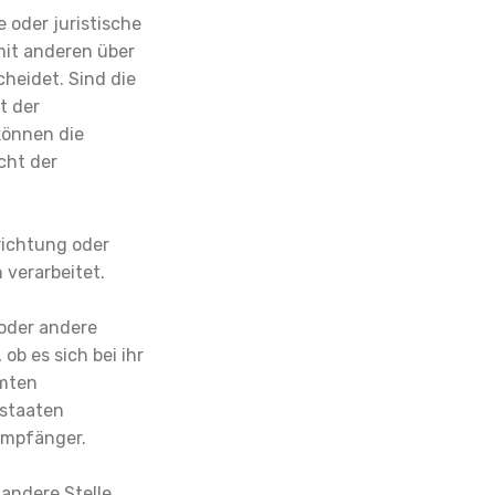
e oder juristische
mit anderen über
heidet. Sind die
t der
können die
cht der
nrichtung oder
 verarbeitet.
 oder andere
b es sich bei ihr
mmten
dstaaten
Empfänger.
 andere Stelle