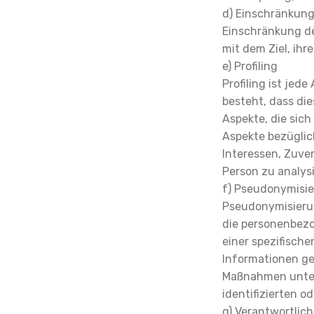
d) Einschränkung
Einschränkung de
mit dem Ziel, ihr
e) Profiling
Profiling ist jed
besteht, dass d
Aspekte, die sic
Aspekte bezüglich
Interessen, Zuver
Person zu analys
f) Pseudonymisi
Pseudonymisierun
die personenbez
einer spezifisch
Informationen g
Maßnahmen unterl
identifizierten o
g) Verantwortlich