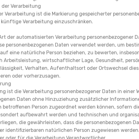
 der Verarbeitung
r Verarbeitung ist die Markierung gespeicherter personen
e künftige Verarbeitung einzuschränken.
e Art der automatisierten Verarbeitung personenbezogener Da
iese personenbezogenen Daten verwendet werden, um besti
h auf eine natürliche Person beziehen, zu bewerten, insbes
 Arbeitsleistung, wirtschaftlicher Lage, Gesundheit, persön
lässigkeit, Verhalten, Aufenthaltsort oder Ortswechsel dies
ieren oder vorherzusagen.
erung
g ist die Verarbeitung personenbezogener Daten in einer 
ogenen Daten ohne Hinzuziehung zusätzlicher Information
en betroffenen Person zugeordnet werden können, sofern di
esondert aufbewahrt werden und technischen und organis
iegen, die gewährleisten, dass die personenbezogenen Dat
der identifizierbaren natürlichen Person zugewiesen werden
er oder für die Verarbeitung Verantwortlicher