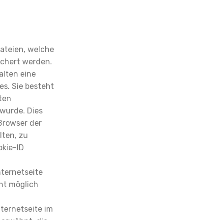
dateien, welche
chert werden.
alten eine
es. Sie besteht
ten
wurde. Dies
Browser der
lten, zu
okie-ID
nternetseite
cht möglich
ternetseite im