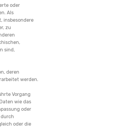
erte oder
en. Als
kt, insbesondere
r, zu
onderen
chischen,
n sind,
on, deren
rarbeitet werden.
führte Vorgang
Daten wie das
Anpassung oder
 durch
leich oder die