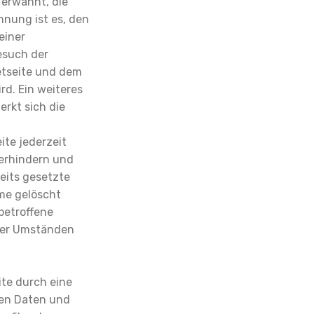
 erwähnt, die
nnung ist es, den
einer
esuch der
etseite und dem
d. Ein weiteres
erkt sich die
ite jederzeit
verhindern und
eits gesetzte
me gelöscht
 betroffene
nter Umständen
ite durch eine
nen Daten und