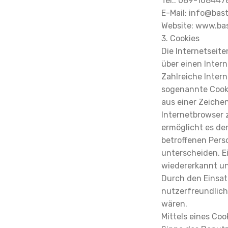
Tel.: 089-168447
E-Mail: info@bas
Website: www.ba
3. Cookies
Die Internetseit
über einen Inter
Zahlreiche Inter
sogenannte Cooki
aus einer Zeiche
Internetbrowser 
ermöglicht es de
betroffenen Pers
unterscheiden. E
wiedererkannt un
Durch den Einsat
nutzerfreundlich
wären.
Mittels eines Co