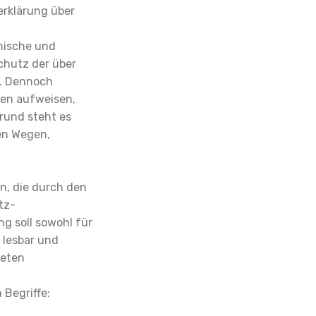
erklärung über
hnische und
chutz der über
n. Dennoch
ken aufweisen,
rund steht es
en Wegen,
n, die durch den
tz-
 soll sowohl für
 lesbar und
deten
Begriffe: