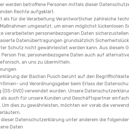
ner werden betroffene Personen mittels dieser Datenschutz
enden Rechte aufgeklärt.
t als für die Verarbeitung Verantwortlicher zahlreiche tec
 Maßnahmen umgesetzt, um einen möglichst lückenlosen S
ite verarbeiteten personenbezogenen Daten sicherzustelle
asierte Datenübertragungen grundsätzlich Sicherheitslüc
uter Schutz nicht gewährleistet werden kann. Aus diesem G
n Person frei, personenbezogene Daten auch auf alternativ
lefonisch, an uns zu übermitteln.
mmungen
rklärung der Bastian Pusch beruht auf den Begrifflichkeite
htlinien- und Verordnungsgeber beim Erlass der Datenschu
 (DS-GVO) verwendet wurden. Unsere Datenschutzerklärung
it als auch für unsere Kunden und Geschäftspartner einfach
n. Um dies zu gewährleisten, möchten wir vorab die verwen
erläutern.
 dieser Datenschutzerklärung unter anderem die folgenden 
gene Daten