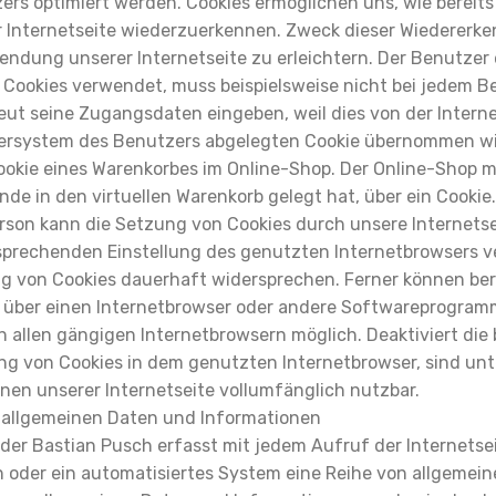
ers optimiert werden. Cookies ermöglichen uns, wie bereits
 Internetseite wiederzuerkennen. Zweck dieser Wiedererke
endung unserer Internetseite zu erleichtern. Der Benutzer 
ie Cookies verwendet, muss beispielsweise nicht bei jedem B
neut seine Zugangsdaten eingeben, weil dies von der Intern
rsystem des Benutzers abgelegten Cookie übernommen wir
Cookie eines Warenkorbes im Online-Shop. Der Online-Shop m
Kunde in den virtuellen Warenkorb gelegt hat, über ein Cookie.
erson kann die Setzung von Cookies durch unsere Internetse
tsprechenden Einstellung des genutzten Internetbrowsers 
g von Cookies dauerhaft widersprechen. Ferner können ber
t über einen Internetbrowser oder andere Softwareprogram
in allen gängigen Internetbrowsern möglich. Deaktiviert die
ng von Cookies in dem genutzten Internetbrowser, sind u
onen unserer Internetseite vollumfänglich nutzbar.
 allgemeinen Daten und Informationen
 der Bastian Pusch erfasst mit jedem Aufruf der Internetse
n oder ein automatisiertes System eine Reihe von allgemei