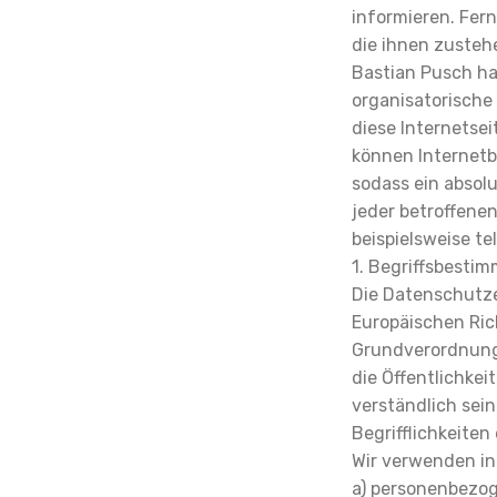
informieren. Fer
die ihnen zusteh
Bastian Pusch ha
organisatorische
diese Internetse
können Internetb
sodass ein absol
jeder betroffene
beispielsweise te
1. Begriffsbesti
Die Datenschutze
Europäischen Ric
Grundverordnung
die Öffentlichke
verständlich sei
Begrifflichkeiten 
Wir verwenden in
a) personenbezo