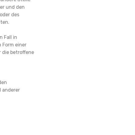
ter und den
 oder des
ten.
 Fall in
 Form einer
 die betroffene
den
d anderer